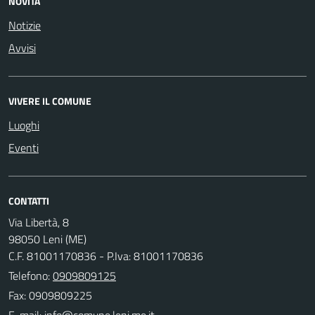
NOVITÀ
Notizie
Avvisi
VIVERE IL COMUNE
Luoghi
Eventi
CONTATTI
Via Libertà, 8
98050 Leni (ME)
C.F. 81001170836 - P.Iva: 81001170836
Telefono:
0909809125
Fax: 0909809225
E-mail: