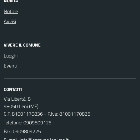
NOVITÀ
Notizie
Avvisi
VIVERE IL COMUNE
Luoghi
Eventi
CONTATTI
Via Libertà, 8
98050 Leni (ME)
C.F. 81001170836 - P.Iva: 81001170836
Telefono:
0909809125
Fax: 0909809225
E-mail: