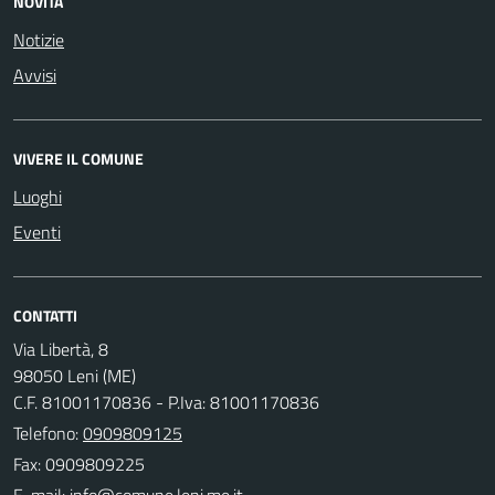
NOVITÀ
Notizie
Avvisi
VIVERE IL COMUNE
Luoghi
Eventi
CONTATTI
Via Libertà, 8
98050 Leni (ME)
C.F. 81001170836 - P.Iva: 81001170836
Telefono:
0909809125
Fax: 0909809225
E-mail: