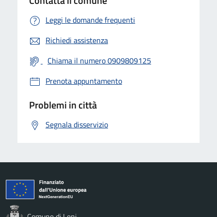
Contatta il comune
Leggi le domande frequenti
Richiedi assistenza
Chiama il numero 0909809125
Prenota appuntamento
Problemi in città
Segnala disservizio
Comune di Leni