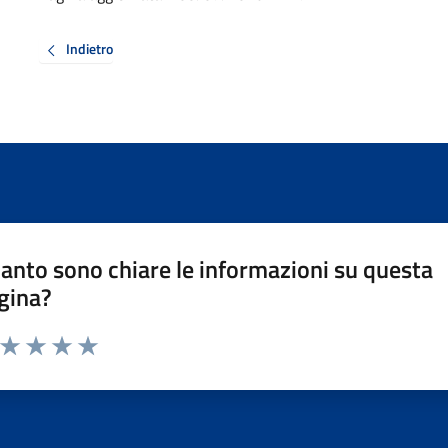
Indietro
anto sono chiare le informazioni su questa
gina?
a da 1 a 5 stelle la pagina
ta 1 stelle su 5
Valuta 2 stelle su 5
Valuta 3 stelle su 5
Valuta 4 stelle su 5
Valuta 5 stelle su 5