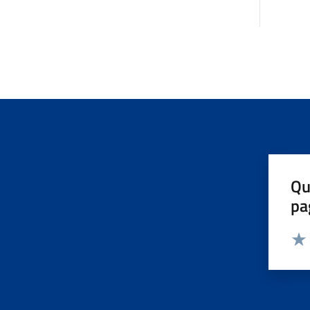
Qu
pa
Valut
Valu