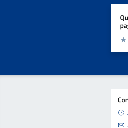
Qu
pa
Valut
Valu
Con