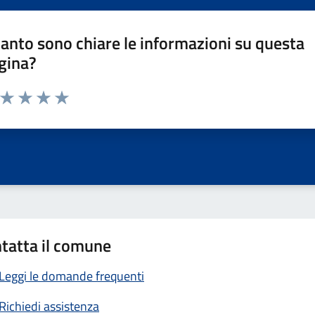
anto sono chiare le informazioni su questa
gina?
a da 1 a 5 stelle la pagina
ta 1 stelle su 5
Valuta 2 stelle su 5
Valuta 3 stelle su 5
Valuta 4 stelle su 5
Valuta 5 stelle su 5
tatta il comune
Leggi le domande frequenti
Richiedi assistenza