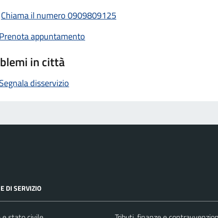
Chiama il numero 0909809125
Prenota appuntamento
blemi in città
Segnala disservizio
E DI SERVIZIO
e stato civile
Tributi, finanze e contravvenzion