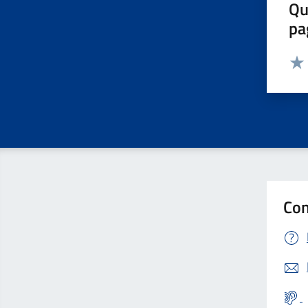
Qu
pa
Valut
Valu
Con