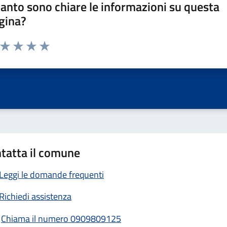
anto sono chiare le informazioni su questa
gina?
a da 1 a 5 stelle la pagina
ta 1 stelle su 5
Valuta 2 stelle su 5
Valuta 3 stelle su 5
Valuta 4 stelle su 5
Valuta 5 stelle su 5
tatta il comune
Leggi le domande frequenti
Richiedi assistenza
Chiama il numero 0909809125